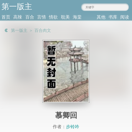
第一版主
mmgru.com
首页
高辣
百合
言情
情欲
耽美
海棠
其他
书库
阅读
小说
肉文
小说
小说
小说
耽美
类型
记录
第一版主
＞
百合肉文
慕卿回
作者：
步铃吟