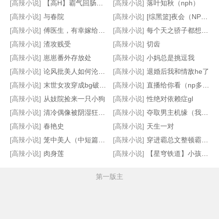
[高辣小说]
【高H】霸气回肠江南春
[高辣小说]
落叶知秋（nph）
[高辣小说]
与春院
[高辣小说]
[综黑篮]夜会（NPH）
[高辣小说]
傅医生，有幸嫁给你（重生 1v1 sc）
[高辣小说]
每个天之骄子都想强上我[np11男主]
[高辣小说]
渣攻贱受
[高辣小说]
切齿
[高辣小说]
崽崽番外存放处
[高辣小说]
小妈总是挑逗我
BG肉文随笔
人不弱智时
【纯百】折翼（严厉上司是小鸟）
黑金链
[高辣小说]
论风批美人如何沦为追妻小哭包
[高辣小说]
退婚后我和情敌he了
[高辣小说]
末世女攻穿成bg破文女主
[高辣小说]
直播给你看（np多风味小饼干）
[高辣小说]
从妓院捡来一只小狗
[高辣小说]
性绝对依赖症gl
[高辣小说]
清冷偶像被阴湿狂热粉缠上后
[高辣小说]
夺取男主机缘（我求男主上我）
[高辣小说]
春艳史
[高辣小说]
天生一对
[高辣小说]
笼中美人（中短篇合集）
[高辣小说]
穿进霸总文整顿霸总和他的小娇妻
[高辣小说]
肉身莲
[高辣小说]
【星穹铁道】小孩女鬼怪味纯爱
第一版主