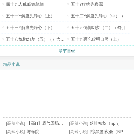
四十九人戚戚舞翩翩
五十Y疗病先察源
五十一Y解蛊先静心（上）
五十二Y解蛊先静心（中）（1000珠珠加更）
五十三Y解蛊先静心（下）
五十五恍惚幻梦（二）（勾引）含量80%
五十八恍惚幻梦（五）（）含量70%
五十九弭忘虚明自照（上）
章节目录
精品小说
[高辣小说]
【高H】霸气回肠江南春
[高辣小说]
落叶知秋（nph）
[高辣小说]
与春院
[高辣小说]
[综黑篮]夜会（NPH）