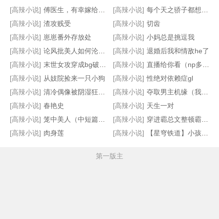
[高辣小说]
傅医生，有幸嫁给你（重生 1v1 sc）
[高辣小说]
每个天之骄子都想强上我[np11男主]
[高辣小说]
渣攻贱受
[高辣小说]
切齿
[高辣小说]
崽崽番外存放处
[高辣小说]
小妈总是挑逗我
[高辣小说]
论风批美人如何沦为追妻小哭包
[高辣小说]
退婚后我和情敌he了
[高辣小说]
末世女攻穿成bg破文女主
[高辣小说]
直播给你看（np多风味小饼干）
[高辣小说]
从妓院捡来一只小狗
[高辣小说]
性绝对依赖症gl
[高辣小说]
清冷偶像被阴湿狂热粉缠上后
[高辣小说]
夺取男主机缘（我求男主上我）
[高辣小说]
春艳史
[高辣小说]
天生一对
[高辣小说]
笼中美人（中短篇合集）
[高辣小说]
穿进霸总文整顿霸总和他的小娇妻
[高辣小说]
肉身莲
[高辣小说]
【星穹铁道】小孩女鬼怪味纯爱
第一版主