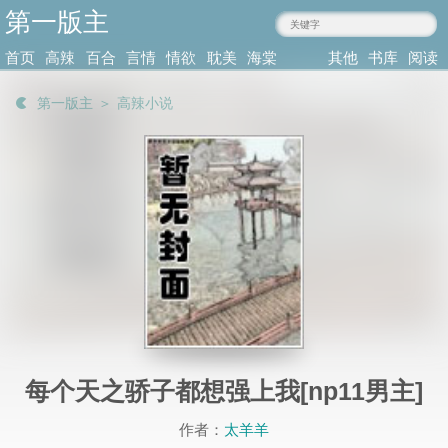
第一版主
mmgru.com
首页
高辣
百合
言情
情欲
耽美
海棠
其他
书库
阅读
小说
肉文
小说
小说
小说
耽美
类型
记录
第一版主
＞
高辣小说
每个天之骄子都想强上我[np11男主]
作者：
太羊羊