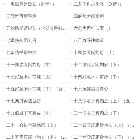
一毛贼竟是泼妇（剧情+）
二君子也会偷香（剧情+）
三异世再度重逢
四麻脸大闹宴席
五跑路反遭绑架（含部分鞭打情节）
六刑房再行云雨（）
七重伤被困刘府
八只身寻找暗道
九暗访书房被抓
十厚脸大闹刘府（上）
十一厚脸大闹刘府（中）
十二厚脸大闹刘府（下）
十三好意不计前嫌（上）
十四好意不计前嫌（中）
十五好意不计前嫌（下）（百珠加更）
十六玩笑骗取真心
十七离府再遇波折
十八假君子真赖皮（上）（五百收加更）
十九假君子真赖皮（中）
二十假君子真赖皮（下）
二十一心错付惹恼怒（上）
二十四雪压霜欺为友（上）（凌辱）100%不掺水
二十五雪压霜欺为友（中）（羞耻）含量20%
二十六雪压霜欺为友（下）（羞耻）含量85%