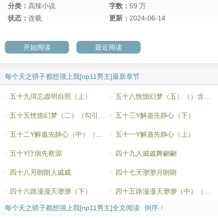
分类：
高辣小说
字数：
59 万
状态：
连载
更新：
2024-06-14
开始阅读
最近阅读
每个天之骄子都想强上我[np11男主]最新章节
五十九弭忘虚明自照（上）
五十八恍惚幻梦（五）（）含量70%
五十五恍惚幻梦（二）（勾引）含量80%
五十三Y解蛊先静心（下）
五十二Y解蛊先静心（中）（1000珠珠加更）
五十一Y解蛊先静心（上）
五十Y疗病先察源
四十九人戚戚舞翩翩
四十八月朗朗人戚戚
四十七天渺渺月朗朗
四十六路漫漫天渺渺（下）
四十五路漫漫天渺渺（中）（750珠珠加更）
每个天之骄子都想强上我[np11男主]全文阅读
倒序 ↑