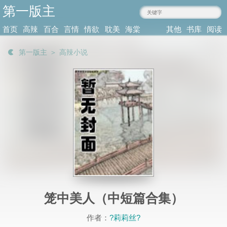
第一版主
mmgru.com
首页
高辣
百合
言情
情欲
耽美
海棠
其他
书库
阅读
小说
肉文
小说
小说
小说
耽美
类型
记录
第一版主
＞
高辣小说
笼中美人（中短篇合集）
作者：
?莉莉丝?