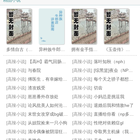
精品小说
多情自古（1v1，腹黑内侍咸鱼皇后）
异种族牛郎店评鉴指南
拥有金手指后她开始为所欲为（nph）
《玉壶传》（骨科）（兄妹）（np）
[高辣小说]
【高H】霸气回肠江南春
[高辣小说]
落叶知秋（nph）
[高辣小说]
与春院
[高辣小说]
[综黑篮]夜会（NPH）
[高辣小说]
傅医生，有幸嫁给你（重生 1v1 sc）
[高辣小说]
每个天之骄子都想强上我[np11男主]
[高辣小说]
渣攻贱受
[高辣小说]
切齿
[高辣小说]
崽崽番外存放处
[高辣小说]
小妈总是挑逗我
重生之纨绔女公子（NPH）
静海旖旎（校园高H）
自蹈覆辙
张武特佳(1v2)
[高辣小说]
论风批美人如何沦为追妻小哭包
[高辣小说]
退婚后我和情敌he了
[高辣小说]
末世女攻穿成bg破文女主
[高辣小说]
直播给你看（np多风味小饼干）
[高辣小说]
从妓院捡来一只小狗
[高辣小说]
性绝对依赖症gl
[高辣小说]
清冷偶像被阴湿狂热粉缠上后
[高辣小说]
夺取男主机缘（我求男主上我）