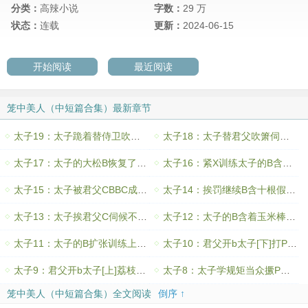
分类：
高辣小说
字数：
29 万
状态：
连载
更新：
2024-06-15
开始阅读
最近阅读
笼中美人（中短篇合集）最新章节
太子19：太子跪着替侍卫吹箫吹箫训练铁棍抽嘴嘴巴打肿
太子18：太子替君父吹箫伺候不周挨罚自己扇脸一百下
太子17：太子的大松B恢复了紧致被君父CB父子同乐
太子16：紧X训练太子的B含着一根筷子筷子不许掉出来
太子15：太子被君父CBBC成大松B
太子14：挨罚继续B含十根假D一整天X口流个不停
太子13：太子挨君父C伺候不周挨罚巴掌扇B
太子12：太子的B含着玉米棒同君父坐马车去北方治理旱灾
太子11：太子的B扩张训练上早朝时B塞着玉势
太子10：君父开b太子[下]打P股事后B内塞着玉势入睡
太子9：君父开b太子[上]荔枝塞B当着君父的面排泄
太子8：太子学规矩当众撅P股挨藤条尊严扫地
笼中美人（中短篇合集）全文阅读
倒序 ↑