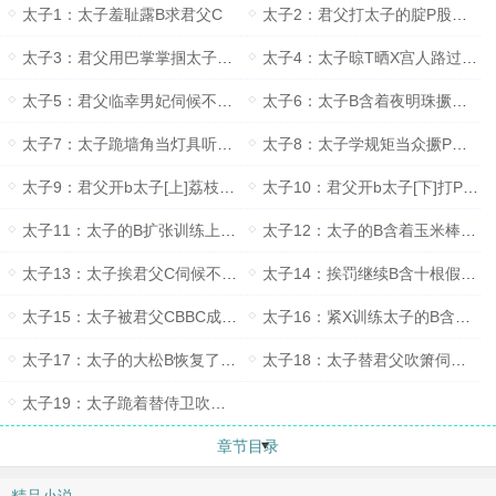
太子1：太子羞耻露B求君父C
太子2：君父打太子的腚P股打肿
太子3：君父用巴掌掌掴太子的BB掴肿
太子4：太子晾T晒X宫人路过围观
太子5：君父临幸男妃伺候不周掴脸君父想着太子自渎
太子6：太子B含着夜明珠撅着腚跪在墙角当灯具
太子7：太子跪墙角当灯具听君父同男妃云雨
太子8：太子学规矩当众撅P股挨藤条尊严扫地
太子9：君父开b太子[上]荔枝塞B当着君父的面排泄
太子10：君父开b太子[下]打P股事后B内塞着玉势入睡
太子11：太子的B扩张训练上早朝时B塞着玉势
太子12：太子的B含着玉米棒同君父坐马车去北方治理旱灾
太子13：太子挨君父C伺候不周挨罚巴掌扇B
太子14：挨罚继续B含十根假D一整天X口流个不停
太子15：太子被君父CBBC成大松B
太子16：紧X训练太子的B含着一根筷子筷子不许掉出来
太子17：太子的大松B恢复了紧致被君父CB父子同乐
太子18：太子替君父吹箫伺候不周挨罚自己扇脸一百下
太子19：太子跪着替侍卫吹箫吹箫训练铁棍抽嘴嘴巴打肿
章节目录