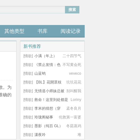
搜索
其他类型
书库
阅读记录
新书推荐
[情欲]
小满（年上）
二十四节气
[情欲]
《禁止发情：色
不写黄会死
女宿主竟是系统克星》
[情欲]
山蓝鸲
veveco
[情欲]
【BL】花開眾枝
坑坑花花
散。为
[情欲]
无情道小师妹总被
别叫醒我
准确的
欺负哭
[情欲]
救命！这里到处都是
Loriny
阴暗批（西幻NPH）
[情欲]
李米的猜想（穿
孟冬良月
越，H，1v1）
[情欲]
玲珑阁秘事
伦敦第一富婆
（古代NP）
[情欲]
墨影（纯百 GL）
冬菇蒸鸡
[情欲]
潇夜吟
堆