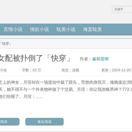
言情小说
情欲小说
耽美小说
海棠耽美
「快穿」
女配被扑倒了「快穿」
作者：
春和景明
小说
字数：
33 万
状态：
连载
更新：
2024-11-20
之上的神女，月瑄却在一场渡劫中栽了跟头，导致肉身毁灭，魂魄接近消
天，她不得不与一个外来物种做了个交易。月瑄：你让我攻略男神？772:
们给睡了。月瑄：......
始阅读
最近阅读