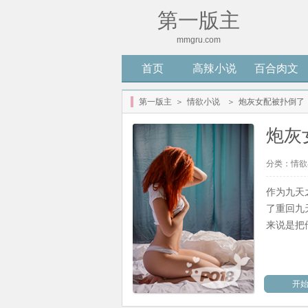
第一版主
mmgru.com
首页
高辣小说
百合肉文
第一版主
＞
情欲小说
＞
炮灰女配被扑倒了
炮灰
分类：
情欲
作为九天
了重回九
来说是把他
开