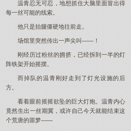
温青忍无可忍，地想抓住大脑里面冒出得
每一丝可能的线索。
他只是抬腿僵硬地往前走。
场馆里突然传出一声尖叫——！
刚经历过粉丝的拥挤，已经拆到一半的灯
阵铁架开始摇摆。
而掉队的温青刚好走到了灯光设施的后
方。
看着眼前摇摇欲坠的巨大灯炮。温青内心
竟然生出一丝期冀，或许自己今天就能结束这
个荒唐的噩梦——