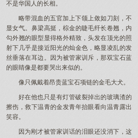
不是华国人的长相。
略带混血的五官加上下颌上敛如刀刻，不
显女气。鼻梁高挺，棕金的睫毛纤长卷翘，内
勾外翘的眼型显得格外精致，头发在顶光的照
射下几乎是接近阳光的灿金色，略显凌乱的发
丝垂落在耳边。因为被管家训斥，那双宝石蓝
的眼睛像是都要哭出来似的。
像只佩戴着昂贵蓝宝石项链的金毛大犬。
好在他也只是有灯管破裂掉出的玻璃渣的
擦伤，救下温青的金发青年抬眼看向温青露出
笑容。
因为刚才被管家训话的泪眼还没消下，这