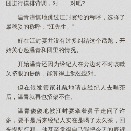
团进行摸排背调，对……对吧?
温青谨慎地跳过江封宴给的称呼，选择了
最稳妥的称呼：“江先生。”
好在江封宴并没有过多纠结这个话题，开
始关心起温青和团里的情况。
开始温青还因为经纪人在旁边时不时咳嗽
又挤眼的提醒，能算得上勉强应对。
但在银发管家礼貌地请走经纪人去喝茶
后，温青就再也招架不住。
温青傻傻地被江封宴牵着鼻子走问了许
多，要不是后来经纪人实在是喝了太久茶，回
来提醒行程，他甚至觉得自己能把今天的底裤