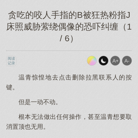
贪吃的咬人手指的B被狂热粉指J
床照威胁萦绕偶像的恐吓纠缠（1
/ 6）
阅读
记录
温青惊惶地去点击删除拉黑联系人的按
键。
但是一动不动。
根本无法做出任何操作，甚至温青想要取
消置顶也无用。