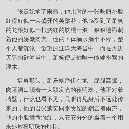
张贵妃承了雨露，他此时的一张昳丽小脸
红得好似一朵盛开的芙蕖花，他感受到了萧笑
的龙根好似一根烧红的铁棍一般，狠狠地戳刺
着他的娇嫩肉穴，他的下体淌水淌个不停，整
个人都沉沦于欲望的汪洋大海当中，而在无边
无际的欲海当中，萧笑便是他唯一能够抱紧的
浮木。
墙角那头，萧乐榕跪伏在地，屁股高撅，
肉逼洞口顶着一大颗发光的夜明珠，他正对着
墙壁，什么也看不见，只听得见身后不远处传
来的，他的君父萧笑同张贵妃的翻云覆雨声，
他的小脸微微涨红，只安安分分的当着一个用
来盛放夜明珠的灯具。