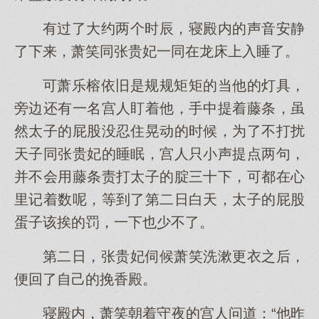
有过了大约两个时辰，寝殿内的声音安静
了下来，萧笑同张贵妃一同在龙床上入睡了。
可萧乐榕依旧是规规矩矩的当他的灯具，
旁边还有一名宫人盯着他，手中提着藤条，虽
然太子的屁股没忍住晃动的时候，为了不打扰
天子同张贵妃的睡眠，宫人只小声提点两句，
并不会用藤条责打太子的腚三十下，可都在心
里记着数呢，等到了第二日白天，太子的屁股
蛋子该挨的罚，一下也少不了。
第二日，张贵妃伺候萧笑洗漱更衣之后，
便回了自己的挽香殿。
寝殿内，萧笑朝着守夜的宫人问道：“他昨