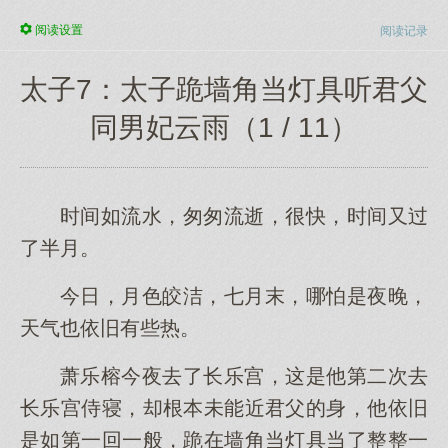
阅读
设置
阅读记录
太子7：太子跪墙角当灯具听君父
同男妃云雨（1 / 11）
时间如流水，匆匆流逝，很快，时间又过
了半月。
今日，月色皎洁，七月末，哪怕是夜晚，
天气也依旧有些热。
萧乐榕今夜去了长乐宫，这是他第二次去
长乐宫侍寝，却根本未能近君父的身，他依旧
是如第一回一般，跪在墙角当灯具当了整整一