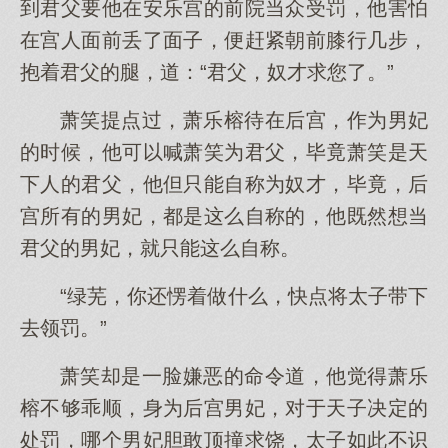
到君父要他在安乐宫的前院当众受罚，他害怕
在宫人面前丢了面子，便赶紧朝前膝行几步，
抱着君父的腿，道：“君父，奴才求您了。”
萧笑提点过，萧乐榕待在后宫，作为男妃
的时候，他可以喊萧笑为君父，毕竟萧笑是天
下人的君父，他但只能自称为奴才，毕竟，后
宫所有的男妃，都是这么自称的，他既然想当
君父的男妃，就只能这么自称。
“绿芜，你还愣着做什么，快点将太子带下
去领罚。”
萧笑却是一脸嫌恶的命令道，他觉得萧乐
榕不够乖顺，身为后宫男妃，对于天子决定的
处罚，哪个男妃胆敢顶撞求饶，太子如此不识