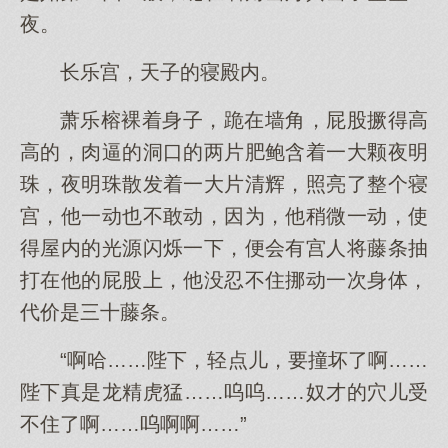
夜。
长乐宫，天子的寝殿内。
萧乐榕裸着身子，跪在墙角，屁股撅得高
高的，肉逼的洞口的两片肥鲍含着一大颗夜明
珠，夜明珠散发着一大片清辉，照亮了整个寝
宫，他一动也不敢动，因为，他稍微一动，使
得屋内的光源闪烁一下，便会有宫人将藤条抽
打在他的屁股上，他没忍不住挪动一次身体，
代价是三十藤条。
“啊哈……陛下，轻点儿，要撞坏了啊……
陛下真是龙精虎猛……呜呜……奴才的穴儿受
不住了啊……呜啊啊……”