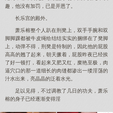
趣，他没有加罚，已是开恩了。
长乐宫的殿外。
萧乐榕整个人趴在刑凳上，双手手腕和双
脚脚踝都被牛皮绳给结结实实的捆绑在了凳脚
上，动弹不得，刑凳是特制的，因此他的屁股
高高的翘了起来，朝天撅着，屁股昨夜已经挨
了好一顿打，看起来又肥又红，糜艳至极，肉
逼穴口的那一道细长的肉缝都渗出一缕淫荡的
汁水出来，亮晶晶的泛着水光。
足以见得，不过调教了几日的功夫，萧乐
榕的身子已经逐渐变得淫