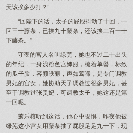
天该挨多少打？”
“回陛下的话，太子的屁股抖动了十回，一
回三十藤条，已挨九十藤条，还该挨二百一十
下藤条。”
守夜的宫人名叫绿芜，她也不过二十出头
的年纪，一身浅粉色宫婢服，梳着单髻，标致
的瓜子脸，容颜昳丽，声如莺啼，是专门调教
男妃的宫女，她协助天子调教过很多男妃，甚
至于调教过张贵妃，可调教太子，她这还是第
一回呢。
萧乐榕听到这话，他心中畏惧，昨夜他被
绿芜这小宫女用藤条抽了屁股足足九十下，现