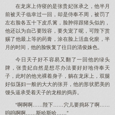
在龙床上侍寝的是张贵妃张承之，他半月
前被天子临幸过一回，却是侍奉不周，被罚了
左右脸各五十下皮爪篱，脸肿得跟猪头似的，
他还以为自己要毁容，要失宠了呢，可陛下赏
赐了他最上等的药膏，涂在脸上活血化瘀，半
月的时间，他的脸恢复了往日的清俊姝色。
今日天子好不容易又翻了一回他的绿头
牌，张贵妃自然是想尽办法要好好地侍奉天
子，此时的他光裸着身子，躺在龙床上，双腿
好似荡妇一般的大大的张开，他的形状肥美的
馒头逼承受着天子的龙根的捣弄。
“啊啊啊……陛下……穴儿要捣坏了啊……
呜呜啊啊……斯哈斯哈……”