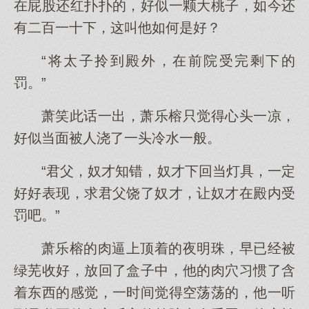
在屁股还红扑扑的，好似一颗大桃子，如今还
有二百一十下，这叫他如何是好？
“将太子拎到殿外，在前院受完剩下的
罚。”
萧笑此话一出，萧乐榕只觉得心头一凉，
好似当面被人浇了一头冷水一般。
“君父，奴才知错，奴才下回当灯具，一定
好好表现，求君父饶了奴才，让奴才在殿内受
罚吧。”
萧乐榕的肉逼上顶着的夜明珠，早已经被
绿芜收好，放回了盒子中，他的肉穴习惯了含
着东西的感觉，一时间觉得空荡荡的，他一听