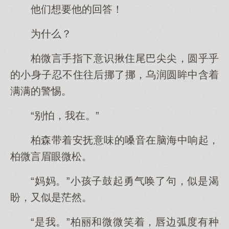
他们想要他的回答！
为什么？
柏微言手指下意识揪住尾巴尖尖，圆乎乎
的小身子忍不住往后挪了挪，乌润圆眸中含着
满满的警惕。
“别怕，我在。”
柏森带着安抚意味的嗓音在脑海中响起，
柏微言眉眼微松。
“妈妈。”小孩子鼓起勇气唤了句，似是渴
盼，又似是茫然。
“是我。”柏丽和微微笑着，唇边弧度有种