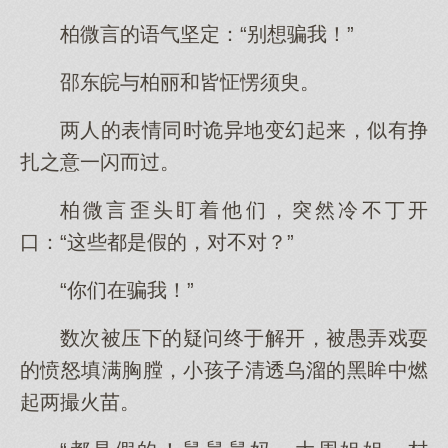
柏微言的语气坚定：“别想骗我！”
邵东皖与柏丽和皆怔愣须臾。
两人的表情同时诡异地变幻起来，似有挣
扎之意一闪而过。
柏微言歪头盯着他们，突然冷不丁开
口：“这些都是假的，对不对？”
“你们在骗我！”
数次被压下的疑问终于解开，被愚弄戏耍
的愤怒填满胸膛，小孩子清透乌溜的黑眸中燃
起两撮火苗。