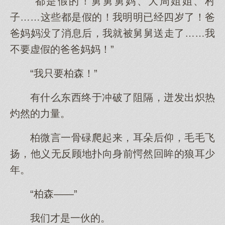
“都是假的！舅舅舅妈、大周姐姐、村
子……这些都是假的！我明明已经四岁了！爸
爸妈妈没了消息后，我就被舅舅送走了……我
不要虚假的爸爸妈妈！”
“我只要柏森！”
有什么东西终于冲破了阻隔，迸发出炽热
灼然的力量。
柏微言一骨碌爬起来，耳朵后仰，毛毛飞
扬，他义无反顾地扑向身前愕然回眸的狼耳少
年。
“柏森——”
我们才是一伙的。