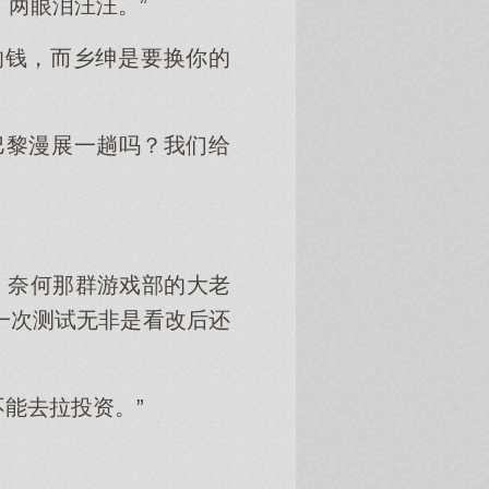
两眼泪汪汪。”
的钱，而乡绅是要换你的
巴黎漫展一趟吗？我们给
，奈何那群游戏部的大老
加一次测试无非是看改后还
不能去拉投资。”