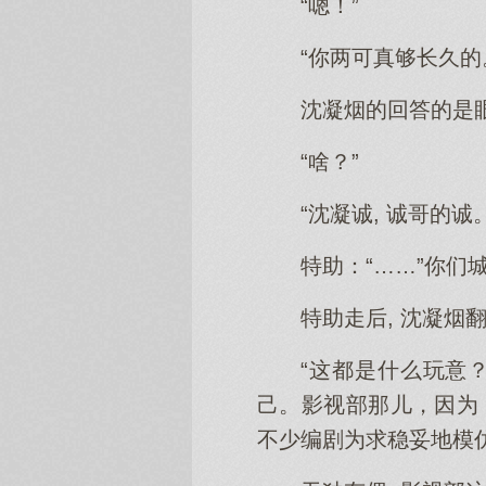
“嗯！”
“你两可真够长久的
沈凝烟的回答的是
“啥？”
“沈凝诚, 诚哥的诚。
特助：“……”你们
特助走后, 沈凝烟
“这都是什么玩意
己。影视部那儿，因为
不少编剧为求稳妥地模