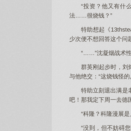
“投资？他又有什
法……很烧钱？”
特助想起《13th
少次便不想回答这个问
“……”沈凝烟战术
群英刚起步时，刘
与他绝交：“这烧钱怪的
特助立刻退出满是
吧！那我定下周一去德
“科隆？科隆漫展是
“没到，但不妨碍