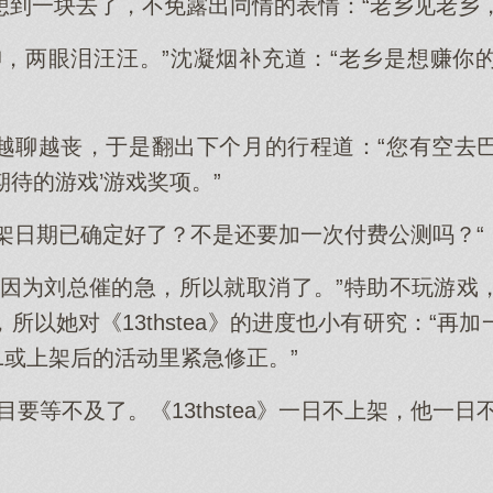
想到一块去了，不免露出同情的表情：“老乡见老乡，
绅，两眼泪汪汪。”沈凝烟补充道：“老乡是想赚你
越聊越丧，于是翻出下个月的行程道：“您有空去
最受期待的游戏’游戏奖项。”
》的上架日期已确定好了？不是还要加一次付费公测吗？“
是因为刘总催的急，所以就取消了。”特助不玩游戏
所以她对《13thstea》的进度也小有研究：“再
11或上架后的活动里紧急修正。”
目要等不及了。《13thstea》一日不上架，他一日