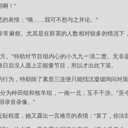
啊！”
恶的表情：“咦……我可不想与之并论。”
非常麻烦。尤其是在群英的人数相对较多的情况下
对方。”特助对节目组内心的小九九一清二楚。无非
致日后没人愿上正能量节目，所以才出此下策。
的行为，特助除了素质三连便只能找沈凝烟询问对
者分为种田组和牧羊组，一南一北，互不干涉。”至
得录音录像。”
无耻程度，她又露出一言难尽的表情：“算了，你法