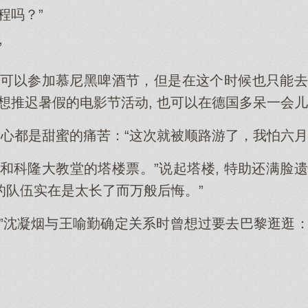
程吗？”
”
话可以参加慕尼黑啤酒节，但是在这个时候也只能去
想推迟暑假的电影节活动, 也可以在德国多呆一会儿
满心都是甜蜜的痛苦：“这次就被顺路游了，我怕六月
和科隆大教堂的塔楼票。”说起塔楼, 特助还满脸
的队伍实在是太长了而万般后悔。”
…”沈凝烟与王喻勤确定关系时曾想过要去巴黎逛逛：