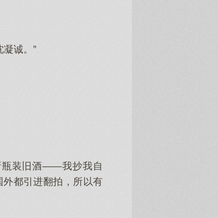
凝诚。”
新瓶装旧酒——我抄我自
国外都引进翻拍，所以有