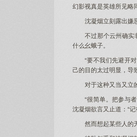
幻影视真是英雄所见略同
沈凝烟立刻露出嫌
不过那个云州确实
什么幺蛾子。
“要不我们先避开
己的目的太过明显，导
对于这种又当又立
“很简单。把参与
沈凝烟欲言又止道：“记
然而想起某些人的