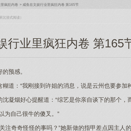
业里疯狂内卷
>
咸鱼在文娱行业里疯狂内卷 第165节
入全屏沉浸式阅读）
行业里疯狂内卷 第165节（
好的预感。
含糊道：“我刚接到许姐的消息，说是云州也要参加种
的沈凝烟好心提醒道：“综艺是你亲自谈下的那个，而
以为自己很牛的傻叉。”
别关注奇奇怪怪的事吗？”她新做的指甲差点因主人的