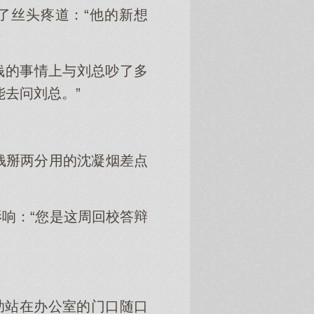
了丝头疼道：“他的新想
在钱的事情上与刘总吵了多
去问刘总。”
钱掰两分用的沈凝烟差点
响：“您是这周回校答辩
助站在办公室的门口随口