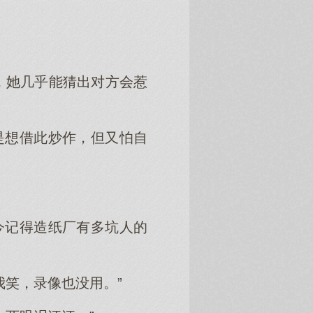
，她几乎能猜出对方会惹
是想借此炒作，但又怕自
策
今记得造纸厂有多坑人的
我笑，录像也没用。”