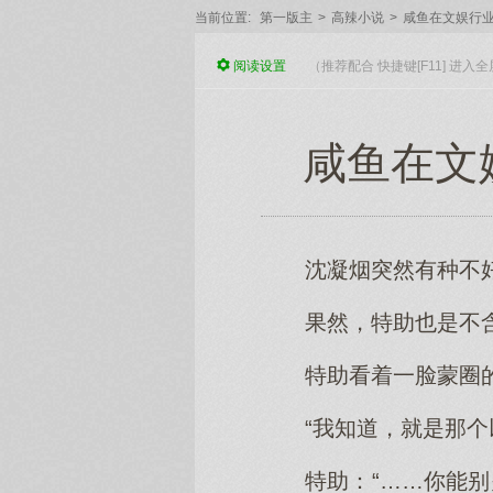
当前位置:
第一版主
>
高辣小说
>
咸鱼在文娱行
阅读
设置
（推荐配合 快捷键[F11] 进
咸鱼在文娱
沈凝烟突然有种不
果然，特助也是不
特助看着一脸蒙圈
“我知道，就是那个
特助：“……你能