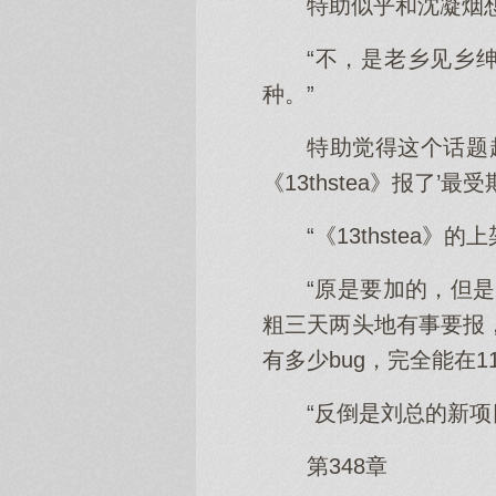
特助似乎和沈凝烟
“不，是老乡见乡
种。”
特助觉得这个话题
《13thstea》报了’
“《13thstea
“原是要加的，但
粗三天两头地有事要报，
有多少bug，完全能在
“反倒是刘总的新项
第348章