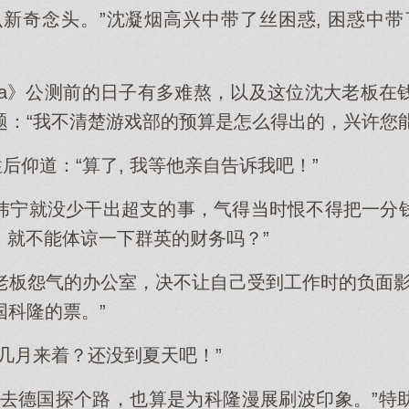
么新奇念头。”沈凝烟高兴中带了丝困惑, 困惑中带
stea》公测前的日子有多难熬，以及这位沈大老板
题：“我不清楚游戏部的预算是怎么得出的，兴许您能
性后仰道：“算了, 我等他亲自告诉我吧！”
炜宁就没少干出超支的事，气得当时恨不得把一分
, 就不能体谅一下群英的财务吗？”
老板怨气的办公室，决不让自己受到工作时的负面影
国科隆的票。”
几月来着？还没到夏天吧！”
您去德国探个路，也算是为科隆漫展刷波印象。”特