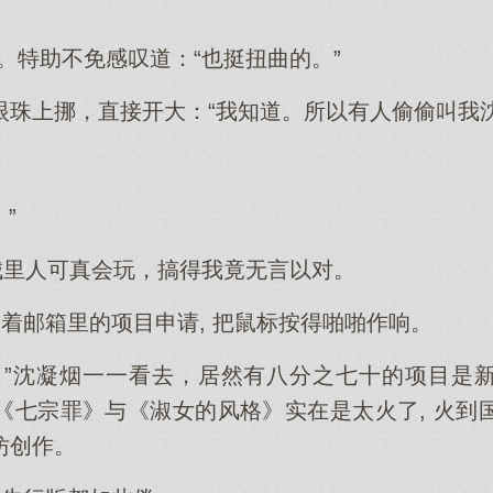
。特助不免感叹道：“也挺扭曲的。”
眼珠上挪，直接开大：“我知道。所以有人偷偷叫我沈
”
城里人可真会玩，搞得我竟无言以对。
翻着邮箱里的项目申请, 把鼠标按得啪啪作响。
？”沈凝烟一一看去，居然有八分之七十的项目是
《七宗罪》与《淑女的风格》实在是太火了, 火到
仿创作。