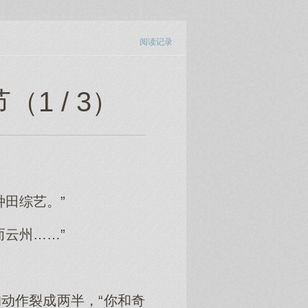
阅读记录
1 / 3）
田综艺。”
云州……”
动作裂成两半，“你和奇