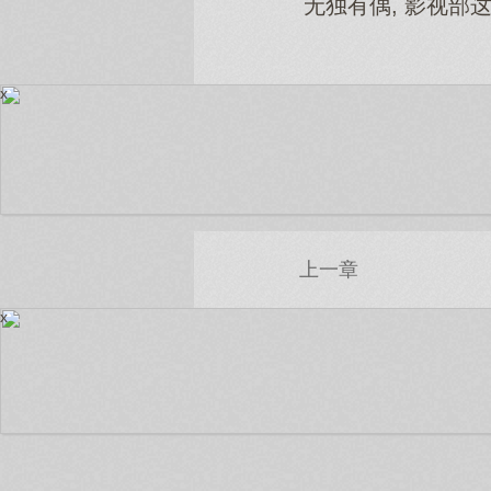
无独有偶, 影视部
x
上一章
x