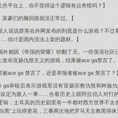
公共平台上，你不觉得这个逻辑有点奇怪吗？】
，富豪们的脑回路就没正常过。】
没人说说群英在外网发布的到底是什么游戏？不过
……估计是国内没法上架的题材。】
国外都因《帝国的荣耀》吵翻了天。一些英语社区
a上发布宣扬仇恨主义的游戏，结果被ace ga禁言了
ace ga 禁言了，还是举报者被ace ga 禁言了？
e ga审核后表示游戏里没有宣扬宗教仇恨和种族仇
骑士设定为敌人一事……合着历史上跟阿拉伯人对打
逻辑，土耳其的历史剧里有一半都对西方世界不太
“自黑”上玩得更花，三番两次地把罗马天主教黑得体