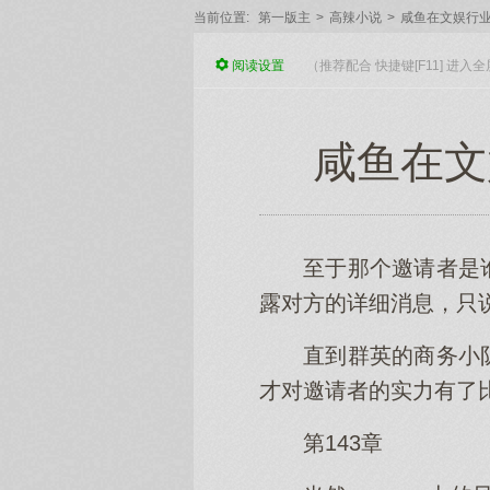
当前位置:
第一版主
>
高辣小说
>
咸鱼在文娱行
阅读
设置
（推荐配合 快捷键[F11] 进
咸鱼在文娱
至于那个邀请者是
露对方的详细消息，只
直到群英的商务小
才对邀请者的实力有了
第143章