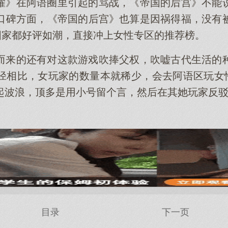
耀》在阿语圈里引起的骂战，《帝国的后宫》不能
口碑方面，《帝国的后宫》也算是因祸得福，没有
l国家都好评如潮，直接冲上女性专区的推荐榜。
而来的还有对这款游戏吹捧父权，吹嘘古代生活的
径相比，女玩家的数量本就稀少，会去阿语区玩女性
起波浪，顶多是用小号留个言，然后在其她玩家反
目录
下一页