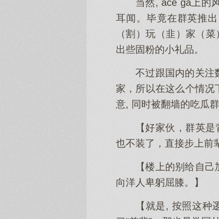
当然, ace g
耳闻。毕竟在群英推出
（割）玩（韭）家（菜
出些固粉的小礼品。
不过跟国内的关注
家，所以在这么个情况
意, 同时被翻墙的吃瓜
【好家伙，群英是
也不装了，直接步上前辈
【楼上的别给自己
向洋人卑躬屈膝。】
【就是, 按照这