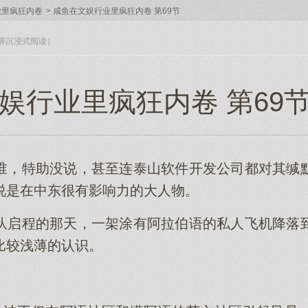
业里疯狂内卷
>
咸鱼在文娱行业里疯狂内卷 第69节
入全屏沉浸式阅读）
行业里疯狂内卷 第69节（
谁，特助没说，甚至连泰山软件开发公司都对其缄
说是在中东很有影响力的大人物。
队启程的那天，一架涂有阿拉伯语的私人飞机降落
比较浅薄的认识。