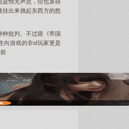
说是悄无声息，但也算得
被挂出来挑起东西方的怒
种种批判。不过跟《帝国
向游戏的非sl玩家更是
驳前