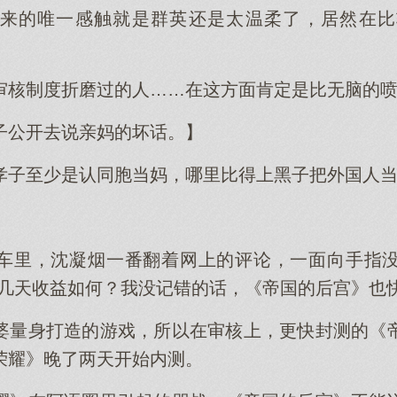
来的唯一感触就是群英还是太温柔了，居然在比
审核制度折磨过的人……在这方面肯定是比无脑的
子公开去说亲妈的坏话。】
孝子至少是认同胞当妈，哪里比得上黑子把外国人
车里，沈凝烟一番翻着网上的评论，一面向手指
这几天收益如何？我没记错的话，《帝国的后宫》也快
婆量身打造的游戏，所以在审核上，更快封测的《
荣耀》晚了两天开始内测。