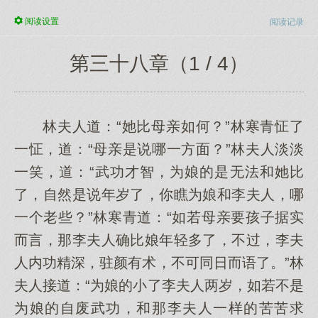
阅读
设置
阅读记录
第三十八章（1 / 4）
林夫人道：“她比母亲如何？”林寒青怔了
一怔，道：“母亲是说哪一方面？”林夫人淡淡
一笑，道：“武功才智，为娘的是无法和她比
了，自然是说年岁了，你瞧为娘和李夫人，哪
一个老些？”林寒青道：“如若母亲要孩子据实
而言，那李夫人确比娘年轻多了，不过，李夫
人内功精深，驻颜有术，不可同日而语了。”林
夫人接道：“为娘的小了李夫人两岁，如若不是
为娘的自废武功，和那李夫人一样的苦苦求