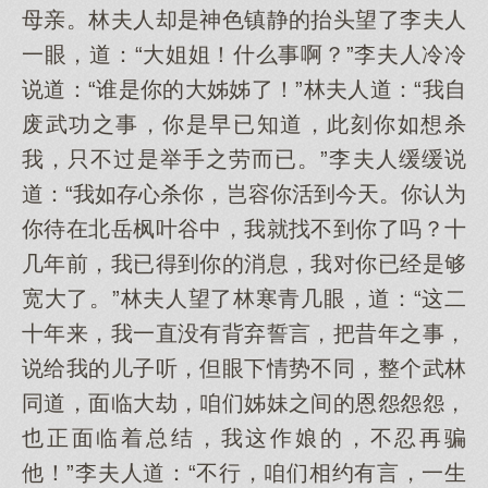
母亲。林夫人却是神色镇静的抬头望了李夫人
一眼，道：“大姐姐！什么事啊？”李夫人冷冷
说道：“谁是你的大姊姊了！”林夫人道：“我自
废武功之事，你是早已知道，此刻你如想杀
我，只不过是举手之劳而已。”李夫人缓缓说
道：“我如存心杀你，岂容你活到今天。你认为
你待在北岳枫叶谷中，我就找不到你了吗？十
几年前，我已得到你的消息，我对你已经是够
宽大了。”林夫人望了林寒青几眼，道：“这二
十年来，我一直没有背弃誓言，把昔年之事，
说给我的儿子听，但眼下情势不同，整个武林
同道，面临大劫，咱们姊妹之间的恩怨怨怨，
也正面临着总结，我这作娘的，不忍再骗
他！”李夫人道：“不行，咱们相约有言，一生