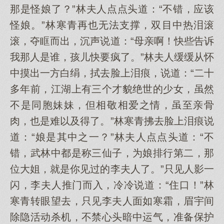
那是怪娘了？”林夫人点点头道：“不错，应该
怪娘。”林寒青再也无法支撑，双目中热泪滚
滚，夺眶而出，沉声说道：“母亲啊！快些告诉
我那人是谁，孩儿快要疯了。”林夫人缓缓从怀
中摸出一方白绢，拭去脸上泪痕，说道：“二十
多年前，江湖上有三个才貌绝世的少女，虽然
不是同胞妹妹，但相敬相爱之情，虽至亲骨
肉，也是难以及得了。”林寒青拂去脸上泪痕说
道：“娘是其中之一？”林夫人点点头道：“不
错，武林中都是称三仙子，为娘排行第二，那
位大姐，就是你见过的李夫人了。”只见人影一
闪，李夫人推门而入，冷冷说道：“住口！”林
寒青转眼望去，只见李夫人面如寒霜，眉宇间
除隐活动杀机，不禁心头暗中运气，准备保护