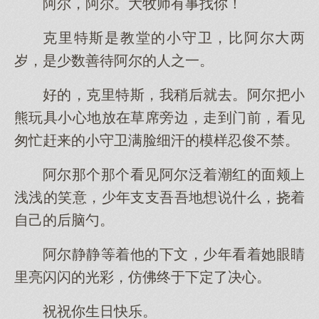
阿尔，阿尔。大牧师有事找你！
克里特斯是教堂的小守卫，比阿尔大两
岁，是少数善待阿尔的人之一。
好的，克里特斯，我稍后就去。阿尔把小
熊玩具小心地放在草席旁边，走到门前，看见
匆忙赶来的小守卫满脸细汗的模样忍俊不禁。
阿尔那个那个看见阿尔泛着潮红的面颊上
浅浅的笑意，少年支支吾吾地想说什么，挠着
自己的后脑勺。
阿尔静静等着他的下文，少年看着她眼睛
里亮闪闪的光彩，仿佛终于下定了决心。
祝祝你生日快乐。