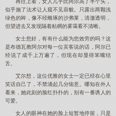
再往上看，女人几乎比阿尔高了半个头，
似乎施了法术让人窥不见容貌。只露出两颗浅
绿色的眸，像不经雕琢的沙弗莱，清澈透明，
但望进去又发现隔着粘稠的雾霭看不清晰。
女士您好，有有什么能为您效劳的吗？这
是布德瓦教阿尔对每一位宾客说的话，阿尔已
经说了成千上万遍了，但现在却显得笨嘴结
舌。
艾尔想，这位优雅的女士一定已经在心里
笑话自己了，不禁涌起几分恼意。哪知在外人
看来，她此刻的脸红扑扑的，别有一番诱人的
可爱。
女人的眼神在她的脸上短暂地停留，只是