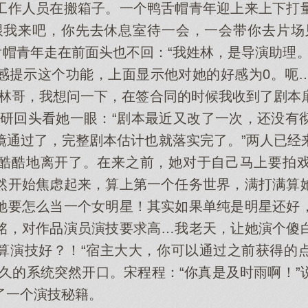
工作人员在搬箱子。一个鸭舌帽青年迎上来上下打
跟我来吧，你先去休息室待一会，一会带你去片场
舌帽青年走在前面头也不回：“我姓林，是导演助理
感提示这个功能，上面显示他对她的好感为0。呃
“林哥，我想问一下，在签合同的时候我收到了剧本
牧研回头看她一眼：“剧本最近又改了一次，还没有
镜通过了，完整剧本估计也就落实完了。”两人已经
酷酷地离开了。在来之前，她对于自己马上要拍
然开始焦虑起来，算上第一个任务世界，满打满算
她要怎么当一个女明星！其实如果单纯是明星还好
铭，对作品演员演技要求高…我老天，让她演个傻
算演技好？！“宿主大大，你可以通过之前获得的
许久的系统突然开口。宋程程：“你真是及时雨啊！”
了一个演技秘籍。