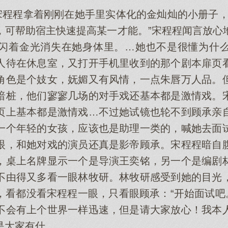
”宋程程拿着刚刚在她手里实体化的金灿灿的小册子，
，可帮助宿主快速提高某一才能。”宋程程闻言放心
闪着金光消失在她身体里。…她也不是很懂为什
人待在休息室，又打开手机里收到的那个剧本扉页
角色是个妓女，妩媚又有风情，一点朱唇万人品。
暗桩，他们寥寥几场的对手戏还基本都是激情戏。
页上基本都是激情戏…不过她试镜也轮不到顾承亲
一个年轻的女孩，应该也是助理一类的，喊她去面
眼，和她对戏的演员还真是影帝顾承。宋程程暗自
，桌上名牌显示一个是导演王奕铭，另一个是编剧
不由得又多看一眼林牧研。林牧研感受到她的目光
，看都没看宋程程一眼，只看眼顾承：“开始面试吧。
不会有上个世界一样迅速，但是请大家放心！我本
是大家有什