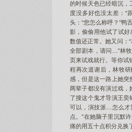
的时候天色已经暗沉，
度没多好也没太差：“
头：“您怎么称呼？”鸭
影，偷偷用他试了试好
数值还正常。她又问：
全部剧本，请问…”林
页来试戏就行。等你试
程再次道谢后，林牧研
感，但是这一路上她突
两辈子都没有演过戏，
了搜这个鬼才导演王奕
可以，演技派…怎么才
点。”在她脑子里沉默
痛的用五十点积分兑换