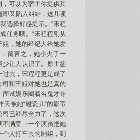
利，可以为宿主你提供其
随即又陷入纠结，这几项
“我选择好感提示。”宋程
成任务哦。”宋程程刚从
王姐，她的经纪人给她发
度，简言之，她小火了一
至少让人认识了。原主签
一过去，宋程程更是成了
公司和王姐对她也是真的
，面试娱乐圈着名鬼才导
天被她“碰瓷儿”的影帝
公司已经尽全力了，这次
演不满意上一个演员把她
一个人打车去的剧组，到