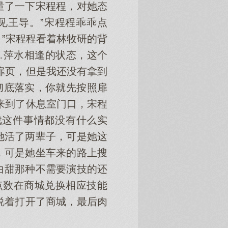
量了一下宋程程，对她态
见王导。”宋程程乖乖点
。”宋程程看着林牧研的背
…萍水相逢的状态，这个
扉页，但是我还没有拿到
彻底落实，你就先按照扉
来到了休息室门口，宋程
戏这件事情都没有什么实
她活了两辈子，可是她这
，可是她坐车来的路上搜
白甜那种不需要演技的还
点数在商城兑换相应技能
说着打开了商城，最后肉