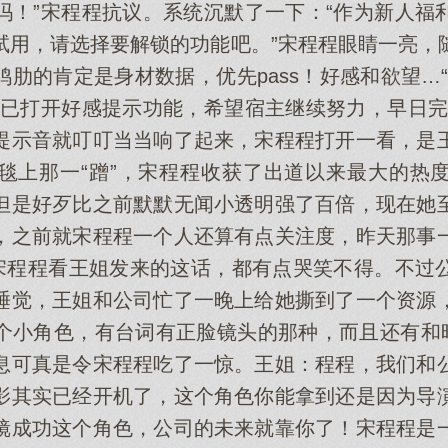
吗！”宋程程抗议。系统沉默了一下：“作为新人福
试用，请选择要解锁的功能吧。”宋程程眼睛一亮，
肋的肯定是身材数据，优先pass！好感和欲望…
，已打开好感提示功能，希望宿主继续努力，早日完
提示音就叮叮当当响了起来，宋程程打开一看，是
毯上那一“蹭”，宋程程收获了出道以来最大的热
但是好歹比之前默默无闻小透明强了百倍，现在她
，之前就宋程程一个人还算有点关注度，昨天那事
，宋程程看王姐发来的这话，都有点哭笑不得。不过
睡觉，王姐和公司忙了一晚上给她撕到了一个资源
个小角色，有台词有正脸镜头的那种，而且还有和昨
息可真是令宋程程吃了一惊。王姐：程程，我们和
影其实已经开机了，这个角色你能拿到还是因为导
镜成功这个角色，公司的未来就靠你了！宋程程是