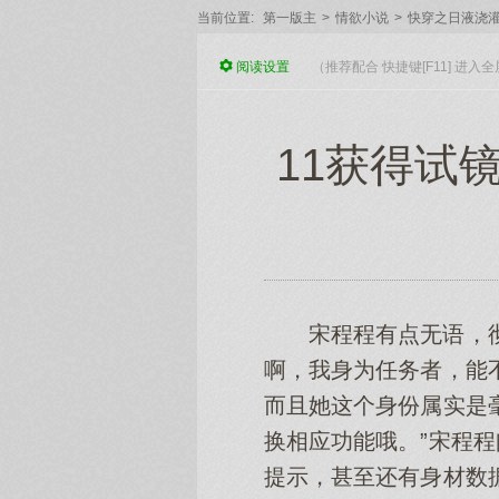
当前位置:
第一版主
>
情欲小说
>
快穿之日液浇
阅读
设置
（推荐配合 快捷键[F11] 进
11获得试
宋程程有点无语，
啊，我身为任务者，能
而且她这个身份属实是
换相应功能哦。”宋程
提示，甚至还有身材数