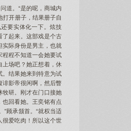
问道。“是的呢，商城内
地打开册子，结果册子自
么还要实体化一下。炫技
看了起来。这部戏是个古
但实际身份是男主，也就
宋程程不知道一会她要试
自上场吧？她正想着，休
试。结果她来到特意为试
腹诽影帝很闲啊，然后瞥
林牧研。刚才在门口接她
，也回看她。王奕铭有点
”顾承颔首。“就权当适
人很爱吃肉！所以这个世