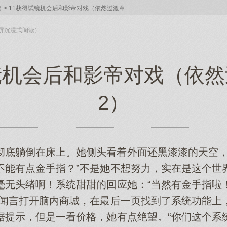
灌
>
11获得试镜机会后和影帝对戏（依然过渡章
入全屏沉浸式阅读）
镜机会后和影帝对戏（依然过
2）
彻底躺倒在床上。她侧头看着外面还黑漆漆的天空，
不能有点金手指？”不是她不想努力，实在是这个世
毫无头绪啊！系统甜甜的回应她：“当然有金手指啦
程闻言打开脑内商城，在最后一页找到了系统功能上
据提示，但是一看价格，她有点绝望。“你们这个系