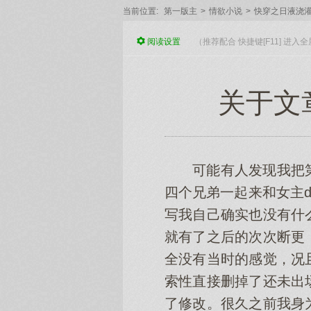
当前位置:
第一版主
>
情欲小说
>
快穿之日液浇
阅读
设置
（推荐配合 快捷键[F11] 进
关于文
可能有人发现我把
四个兄弟一起来和女主
写我自己确实也没有什
就有了之后的次次断更
全没有当时的感觉，况
索性直接删掉了还未出
了修改。很久之前我身